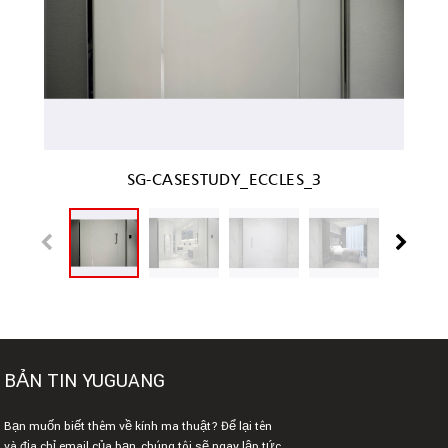
SG-CASESTUDY_ECCLES_3
BẢN TIN YUGUANG
Bạn muốn biết thêm về kính ma thuật? Để lại tên
và địa chỉ email của bạn, chúng tôi sẽ ngay lập tức