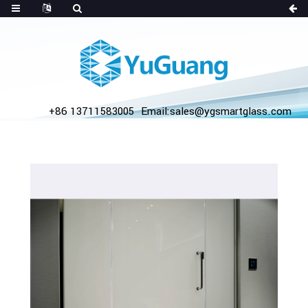
+86 13711583005
Email:sales@ygsmartglass.com