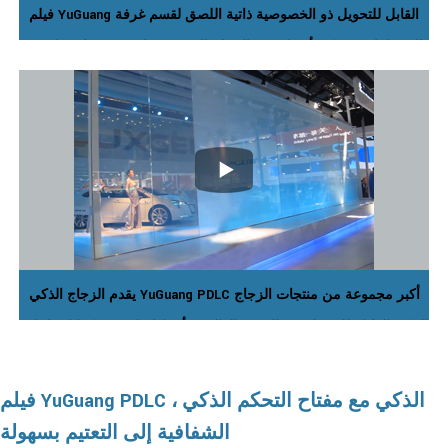
فيلم YuGuang القابل للتحويل ذو الخصوصية ذاتية اللصق لقسم غرفة
الاجتماعات ، يمكن أن يلتصق بالزجاج الموجود مباشرة ، مما يجعل من
السهل تطبيقه على الزجاج الجديد والحالي (لا يلزم وجود معدات تركيب
متخصصة).
يقدم الزجاج الذكي YuGuang PDLC أكبر مجموعة من منتجات الزجاج
الذكي القابلة للتحويل في السوق العالمية بأكملها. تلبي شركتنا احتياجات
المئات من المهندسين المعماريين ومصممي الديكور الداخلي وتجار
التجزئة وشركات تجهيز المكاتب ومعالجات الزجاج وشركات التقسيم
فيلم YuGuang PDLC الذكي مع مفتاح التحكم الذكي ،
والمزيد.
الشفافية إلى التعتيم بسهولة