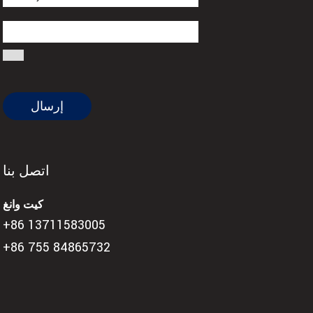
اتصل بنا
كيت وانغ
+86 13711583005
+86 755 84865732