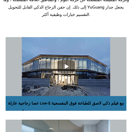
إلى ذلك. إن حقن الزجاج الذكي القابل للتحويل YuGuang يجعل جدار
التقسيم خيارات وظيفية أكثر.
عصا زجاجية عازلة Low-E مع فيلم ذكي لاصق للطباعة فوق البنفسجية
للجدار الساتر. يمكن استخدام فيلم لاصق كهربائي ذكي في أي مكان
تحتاجه ،